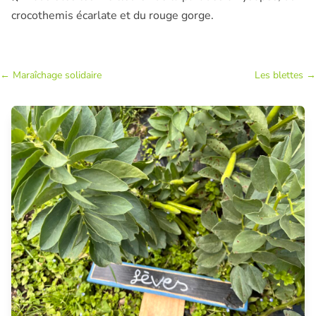
crocothemis écarlate et du rouge gorge.
←
Maraîchage solidaire
Les blettes
→