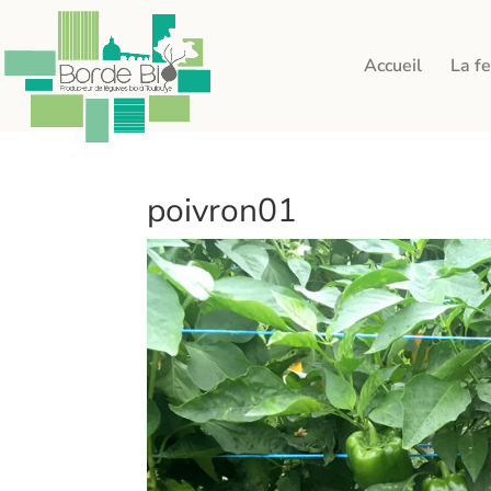
Accueil
La f
poivron01