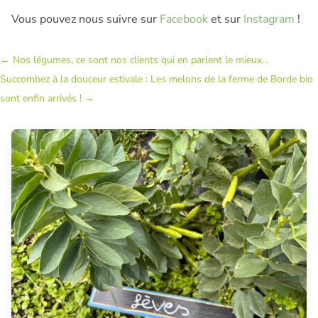
Vous pouvez nous suivre sur
Facebook
et sur
Instagram
!
←
Nos légumes, ce sont nos clients qui en parlent le mieux...
Succombez à la douceur estivale : Les melons de la ferme de Borde bio
sont enfin arrivés !
→