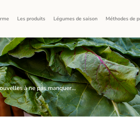
erme
Les produits
Légumes de saison
Méthodes de p
s nouvelles à ne pas manquer…