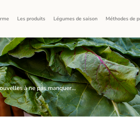
erme
Les produits
Légumes de saison
Méthodes de p
s nouvelles à ne pas manquer…