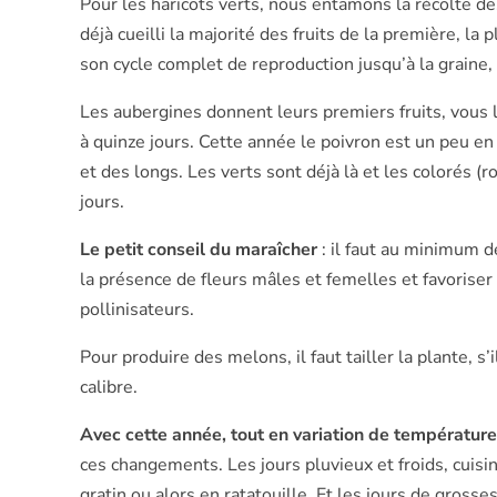
Pour les haricots verts, nous entamons la récolte d
déjà cueilli la majorité des fruits de la première, la
son cycle complet de reproduction jusqu’à la graine, 
Les aubergines donnent leurs premiers fruits, vous l
à quinze jours. Cette année le poivron est un peu en 
et des longs. Les verts sont déjà là et les colorés (r
jours.
Le petit conseil du maraîcher
: il faut au minimum d
la présence de fleurs mâles et femelles et favoriser 
pollinisateurs.
Pour produire des melons, il faut tailler la plante, s’i
calibre.
Avec cette année, tout en variation de températur
ces changements. Les jours pluvieux et froids, cuisi
gratin ou alors en ratatouille. Et les jours de gros