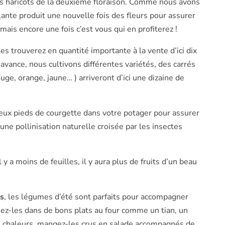
es haricots de la deuxième floraison. Comme nous avons
 plante produit une nouvelle fois des fleurs pour assurer
mais encore une fois c’est vous qui en profiterez !
es trouverez en quantité importante à la vente d’ici dix
avance, nous cultivons différentes variétés, des carrés
ouge, orange, jaune… ) arriveront d’ici une dizaine de
eux pieds de courgette dans votre potager pour assurer
une pollinisation naturelle croisée par les insectes
l y a moins de feuilles, il y aura plus de fruits d’un beau
es
, les légumes d’été sont parfaits pour accompagner
nez-les dans de bons plats au four comme un tian, un
ses chaleurs, mangez-les crus en salade accompagnés de