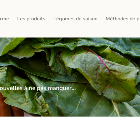
erme
Les produits
Légumes de saison
Méthodes de p
s nouvelles à ne pas manquer…